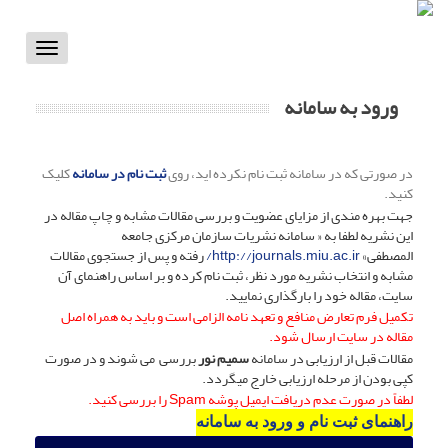
Toggle
vigation
ورود به سامانه
در صورتی که در سامانه ثبت نام نکرده اید، روی
ثبت نام در سامانه
کلیک
کنید.
جهت بهره مندی از مزایای عضویت و بررسی مقالات مشابه و چاپ مقاله در
این نشریه لطفا به « سامانه نشریات سازمان مرکزی جامعه
المصطفی»
http://journals.miu.ac.ir
/
رفته و پس از جستجوی مقالات
مشابه و انتخاب نشریه مورد نظر، ثبت نام کرده و بر اساس راهنمای آن
سایت، مقاله خود را بارگذاری نمایید.
تکمیل فرم تعارض منافع و تعهد نامه الزامی است و باید به همراه اصل
مقاله در سایت ارسال شود.
مقالات قبل از ارزیابی در سامانه
سمیم نور
بررسی می شوند و در صورت
کپی بودن از مرحله ارزیابی خارج میگردد.
لطفاً در صورت عدم دریافت ایمیل پوشه Spam را بررسی کنید.
راهنمای ثبت نام و ورود به سامانه