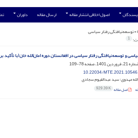
ویسندگان
اصول اخلاقی انتشار مقاله
ارسال مقاله
داوران
تما
 =
توسعه‌نیافتگی رفتار سیاسی
1
ات:
سی و توسعه‌نیافتگی رفتار سیاسی در افغانستان دوره امان‌الله خان(با تأکید بر
78-109
10.22034/MTE.2021.10546
لله مهدوی؛ سید عبدالقیوم سجادی
929.39 K
ه
اصل مقاله