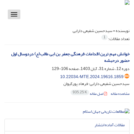
Toggle
vigation
نویسنده =
سیدحسین شفیعی دارابی
1
تعداد مقالات:
خوانش مهم ترین اقدامات فرهنگی جعفر بن ابی طالب(ع) دردوسال اول
حضور درحبشه
دوره 12، شماره 31، آبان 1403، صفحه
106-129
10.22034/MTE.2024.19616.1859
سیدحسین شفیعی دارابی؛ فرهاد پورکیوان
935.25 K
مشاهده مقاله
اصل مقاله
مقالات آماده انتشار